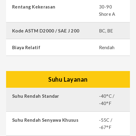
Rentang Kekerasan
30-90
Shore A
Kode ASTM D2000 / SAE J 200
BC, BE
Biaya Relatif
Rendah
Suhu Layanan
Suhu Rendah Standar
-40°C /
-40°F
Suhu Rendah Senyawa Khusus
-55C /
-67°F