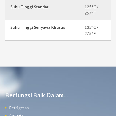
Suhu Tinggi Standar
125°C /
257°F
Suhu Tinggi Senyawa Khusus
135°C /
275°F
Berfungsi Baik Dalam...
Refrigeran
Amonia