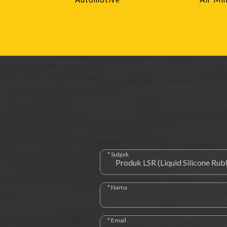
*
Subjek
*
Nama
*
Email