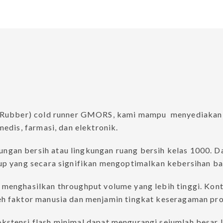
FS-SEALS
S-SEAL
Vee-packing
Guide Ring & Guide 
Agricultural
Energi Terbarukan
e Rubber) cold runner GMORS, kami mampu menyediakan k
edis, farmasi, dan elektronik.
an bersih atau lingkungan ruang bersih kelas 1000. Dar
PTFE
HiPerFlon®- Rotary PTFE
PTFE Glide Seals Se
up yang secara signifikan mengoptimalkan kebersihan ba
casing
Lip Seals
menghasilkan throughput volume yang lebih tinggi. Kon
cal
h faktor manusia dan menjamin tingkat keseragaman pro
stensi flash minimal dapat mengurangi sejumlah besar l