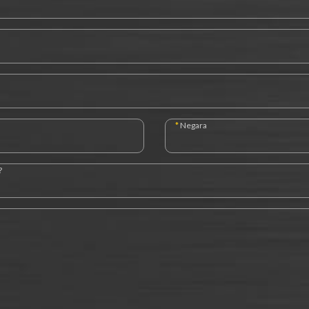
*
Negara
?