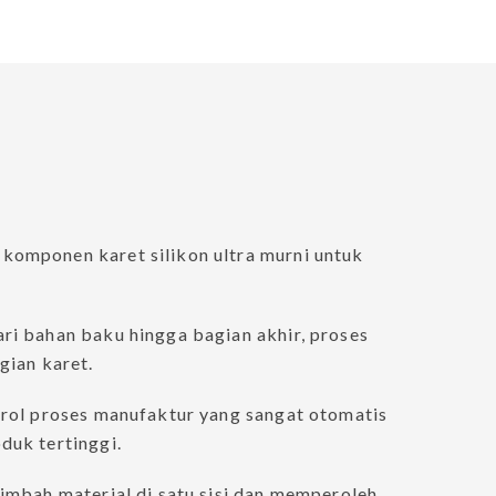
Português
Türkçe
Tape
Deutsch
Makanan
ไทย
Bahasa Indon
omponen karet silikon ultra murni untuk
Singapore
i bahan baku hingga bagian akhir, proses
t
gian karet.
trol proses manufaktur yang sangat otomatis
duk tertinggi.
imbah material di satu sisi dan memperoleh