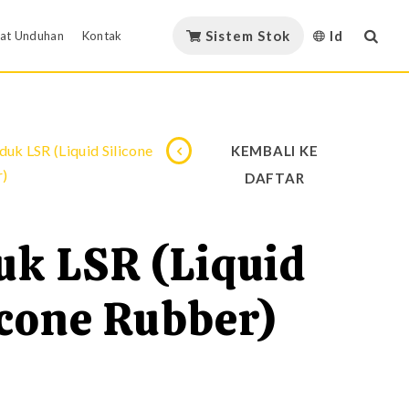
Sistem Stok
Id
at Unduhan
Kontak
English
nduh Katalog
Kontak
Material GMORS
duk LSR (Liquid Silicone
KEMBALI KE
繁體中文
ertifikat Material
GMORS Alliance
r)
DAFTAR
Sertifikat Material
简体中文
inin DOE
istem Kualitas
Aliansi Strategis
日本語
uk LSR (Liquid
Unduh Katalog
martphone Apps
aulic & Pneumatic
Minyak & Gas
한국어
icone Rubber)
Việt Nam
Minum
Español