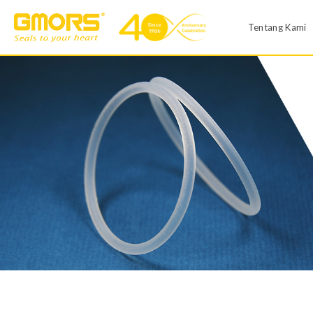
Tentang Kami
Profil Peru
Produk GMORS
Pabrik
O-Ring
X-Ring
Kantor Penj
Seal V
Seal Hidrolik
History
Industri Umum
Automotive
Diaphragm
O-Ring Ukuran Custo
Sistem Kual
Terbatas)
CSR & EHS
Centering Ring
Seal T
O-Ring Kit GMORS
Repair Kit