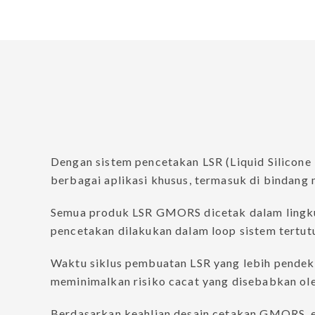
Seal TPE & TPU
Hammer Union Seals
Elemen Packer
Encapsulated O-Ring
Semikonduktor
Aerospace
Machined Seals
Dengan sistem pencetakan LSR (Liquid Silicon
Produk Aliansi Strategis
berbagai aplikasi khusus, termasuk di bindang m
Semua produk LSR GMORS dicetak dalam lingkung
HiPerSeal®- Spring
HiPerLip®- Rotary 
pencetakan dilakukan dalam loop sistem tertut
Energized Seals
Lip Seals with metal 
Waktu siklus pembuatan LSR yang lebih pendek 
ParSave®– Bearing
ParSeries®- Mechani
meminimalkan risiko cacat yang disebabkan ole
isolator
Seal
Berdasarkan keahlian desain cetakan GMORS, ek