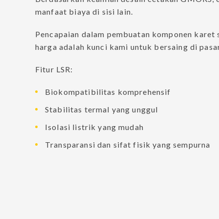
manfaat biaya di sisi lain.
Produk Hose dan Pipa
Pencapaian dalam pembuatan komponen karet si
harga adalah kunci kami untuk bersaing di pasar
Fitur LSR:
Hydraulic Hoses
Hydraulic Hose Fitti
Biokompatibilitas komprehensif
Pipeline Products
Stabilitas termal yang unggul
Isolasi listrik yang mudah
Transparansi dan sifat fisik yang sempurna