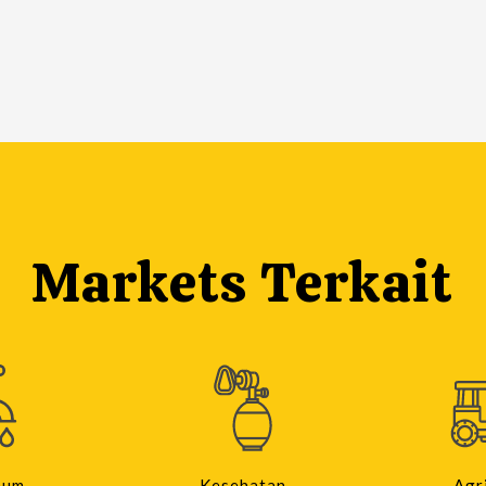
Markets Terkait
num
Kesehatan
Agr