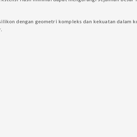
likon dengan geometri kompleks dan kekuatan dalam kon
.
ngs
Hydraulic Tube Fittings
Instrumentation Val
Fittings